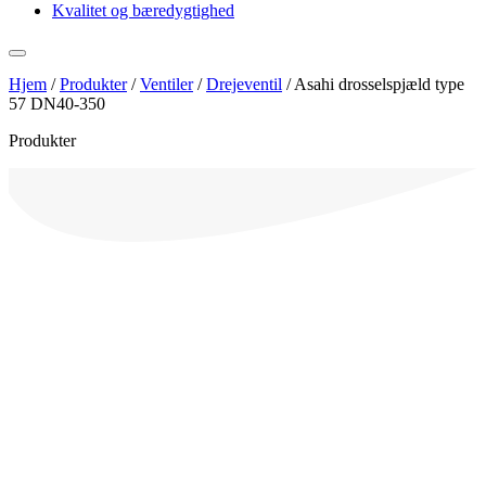
Kvalitet og bæredygtighed
Hjem
/
Produkter
/
Ventiler
/
Drejeventil
/
Asahi drosselspjæld type
57 DN40-350
Produkter