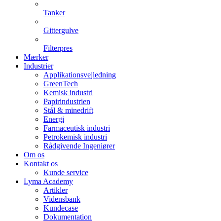
Tanker
Gittergulve
Filterpres
Mærker
Industrier
Applikationsvejledning
GreenTech
Kemisk industri
Papirindustrien
Stål & minedrift
Energi
Farmaceutisk industri
Petrokemisk industri
Rådgivende Ingeniører
Om os
Kontakt os
Kunde service
Lyma Academy
Artikler
Vidensbank
Kundecase
Dokumentation