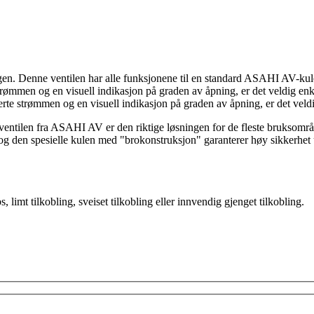
gen. Denne ventilen har alle funksjonene til en standard ASAHI AV-kule
trømmen og en visuell indikasjon på graden av åpning, er det veldig enk
erte strømmen og en visuell indikasjon på graden av åpning, er det veld
llventilen fra ASAHI AV er den riktige løsningen for de fleste bruksområ
og den spesielle kulen med "brokonstruksjon" garanterer høy sikkerhet 
limt tilkobling, sveiset tilkobling eller innvendig gjenget tilkobling.