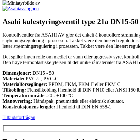
Asahi kulestyringsventil type 21a DN15-50
Kontrollventiler fra ASAHI AV gjør det enkelt å kontrollere strømnin
strømningsregulering i prosessen. Takket være den lineært regulerte s
letter strømningsregulering i prosessen. Takket være den lineært regul
Det spiller ingen rolle om mediet er vann eller aggressiv syre, kontro
Den høye termoplastiske ytelsen til det unike råmaterialet fra ASAHI 
Dimensjoner:
DN15 - 50
Materiale:
PVC-U, PVC-C
Materialforseglinger:
EPDM, FKM, FKM-F eller FKM-C
Tilkobling:
Flenstilkobling i henhold til DIN PN10 eller ANSI 150 lbs, 
Temperaturområde
-20 - +100 °C
Manøvrering:
Håndspak, pneumatisk eller elektrisk aktuator.
Konstruksjonens lengde:
I henhold til DIN EN 558-1
Tilbudsforfrågan