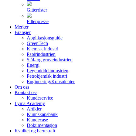
Gitterrister
Filterpresse
Merker
Bransjer
Applikasjonsguide
GreenTech
Kjemisk industri
Papirindustrien
Stål- og gruveindustrien
Energi
Legemiddelindustrien
Petrokjemisk industri
Engineering/Konsulenter
Om oss
Kontakt oss
Kundeservice
Lyma Academy
Artikler
Kunnskapsbank
Kundecase
Dokumentasjon
Kvalitet og bærekraft