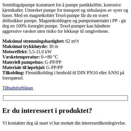
Sentrifugalpumpe konstruert for å pumpe partikkelfrie, korrosive
kjemikalier. Utmerket pumpe for transport og sirkulasjon av syrer og
baser. Med en magnetkoblet Texel-pumpe får du en svært
driftssikker pumpe. Magnetkoblingen og pumpematerialet i PP - gir
deg en 100% forseglet pumpe. Texel-pumper kan håndtere
aggressive væsker uten risiko for lekkasje til omgivelsene.
Maksimal strømningshastighet:
62 m³/t
Maksimal trykkhøyde:
30 m
Motoreffekt:
5,5-11,0 kW
Væsketemperatur:
0-+80 °C
Materiell pumpehus:
G-PP/PP
Materiale til løpehjul:
G-PP/PP
Tilkobling:
Flenstilkobling i henhold til DIN PN10 eller ANSI på
forespørsel.
Tilbudsforfrågan
Er du interessert i produktet?
Vi kontakter deg så snart vi har mottatt din interessetilkendegivelse.