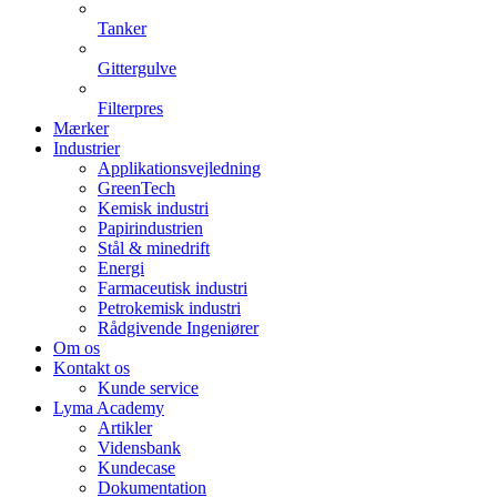
Tanker
Gittergulve
Filterpres
Mærker
Industrier
Applikationsvejledning
GreenTech
Kemisk industri
Papirindustrien
Stål & minedrift
Energi
Farmaceutisk industri
Petrokemisk industri
Rådgivende Ingeniører
Om os
Kontakt os
Kunde service
Lyma Academy
Artikler
Vidensbank
Kundecase
Dokumentation