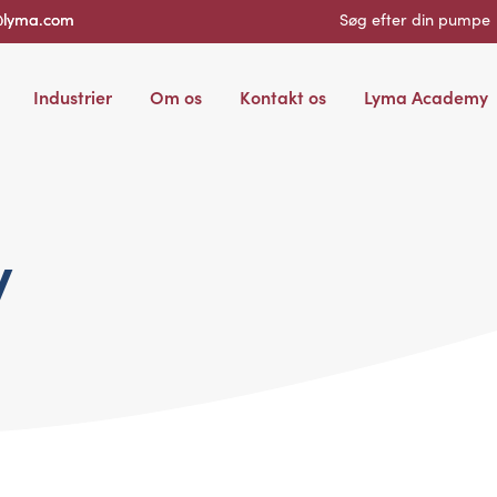
@lyma.com
Søg efter din pumpe
Industrier
Om os
Kontakt os
Lyma Academy
y