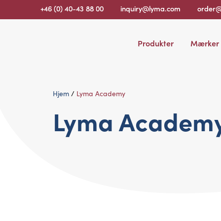
+46 (0) 40-43 88 00
inquiry@lyma.com
order
Produkter
Mærker
Hjem
/
Lyma Academy
Lyma Academ