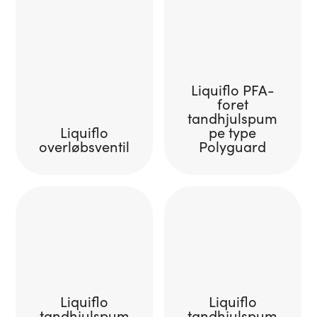
Liquiflo PFA-
foret
tandhjulspum
Liquiflo
pe type
overløbsventil
Polyguard
Liquiflo
Liquiflo
tandhjulspum
tandhjulspum