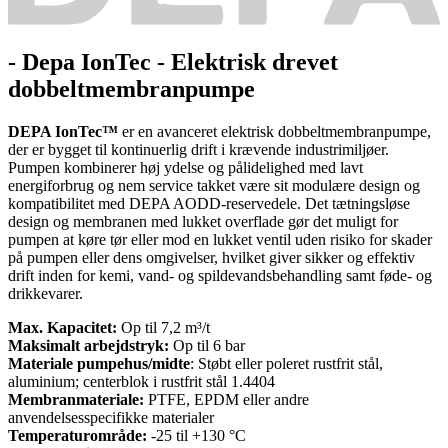
- Depa IonTec - Elektrisk drevet
dobbeltmembranpumpe
DEPA IonTec™
er en avanceret elektrisk dobbeltmembranpumpe,
der er bygget til kontinuerlig drift i krævende industrimiljøer.
Pumpen kombinerer høj ydelse og pålidelighed med lavt
energiforbrug og nem service takket være sit modulære design og
kompatibilitet med DEPA AODD-reservedele. Det tætningsløse
design og membranen med lukket overflade gør det muligt for
pumpen at køre tør eller mod en lukket ventil uden risiko for skader
på pumpen eller dens omgivelser, hvilket giver sikker og effektiv
drift inden for kemi, vand- og spildevandsbehandling samt føde- og
drikkevarer.
Max. Kapacitet:
Op til 7,2 m³/t
Maksimalt arbejdstryk:
Op til 6 bar
Materiale pumpehus/midte
: Støbt eller poleret rustfrit stål,
aluminium; centerblok i rustfrit stål 1.4404
Membranmateriale:
PTFE, EPDM eller andre
anvendelsesspecifikke materialer
Temperaturområde:
-25 til +130 °C