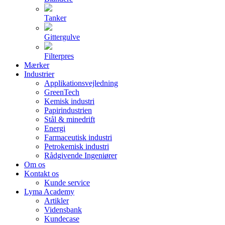
Tanker
Gittergulve
Filterpres
Mærker
Industrier
Applikationsvejledning
GreenTech
Kemisk industri
Papirindustrien
Stål & minedrift
Energi
Farmaceutisk industri
Petrokemisk industri
Rådgivende Ingeniører
Om os
Kontakt os
Kunde service
Lyma Academy
Artikler
Vidensbank
Kundecase