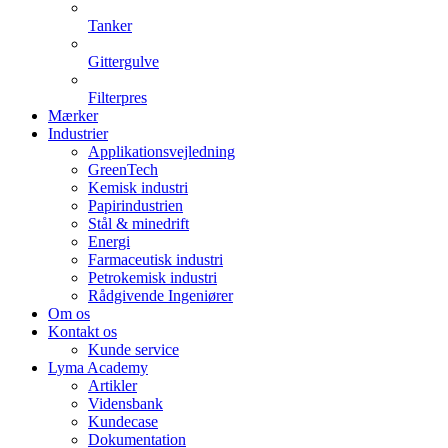
Tanker
Gittergulve
Filterpres
Mærker
Industrier
Applikationsvejledning
GreenTech
Kemisk industri
Papirindustrien
Stål & minedrift
Energi
Farmaceutisk industri
Petrokemisk industri
Rådgivende Ingeniører
Om os
Kontakt os
Kunde service
Lyma Academy
Artikler
Vidensbank
Kundecase
Dokumentation