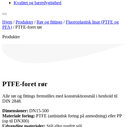
Kvalitet og bæredygtighed
Hjem
/
Produkter
/
Rør og fittings
/
Fluoroplastisk linat (PTFE og
PFA)
/
PTFE-foret rør
Produkter
PTFE-foret rør
Alle rør og fittings fremstilles med konstruktionsmål i henhold til
DIN 2848.
Dimensioner:
DN15-500
Materiale foring:
PTFE (antistatisk foring på anmodning) eller PP
(op til DN300)
Udvendige materialer:
Stål eller rustfrit stål