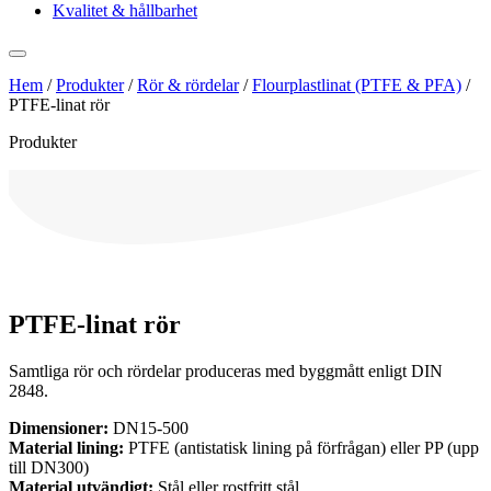
Kvalitet & hållbarhet
Hem
/
Produkter
/
Rör & rördelar
/
Flourplastlinat (PTFE & PFA)
/
PTFE-linat rör
Produkter
PTFE-linat rör
Samtliga rör och rördelar produceras med byggmått enligt DIN
2848.
Dimensioner:
DN15-500
Material lining:
PTFE (antistatisk lining på förfrågan) eller PP (upp
till DN300)
Material utvändigt:
Stål eller rostfritt stål