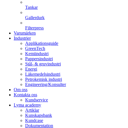
Tankar
Gallerdurk
Filterpress
Varumärken
Industrier
Applikationsguide
GreenTech
Kemiindustri
Pappersindustri
Stål- & gruvindustri
Energi
Läkemedelsindustri
Petrokemisk industri
Engineering/Konsulter
Om oss
Kontakta oss
Kundservice
Lyma academy
Artiklar
Kunskapsbank
Kundcase
Dokumentation