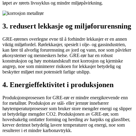
løpet av rørets livssyklus og mindre miljøpåvirkning.
3. redusert lekkasje og miljøforurensning
GRE-rørenes overlegne evne til å forhindre lekkasjer er en annen
viktig miljøfordel. Rørlekkasjer, spesielt i olje- og gassindustrien,
kan føre til alvorlig forurensning av jord og vann, noe som påvirker
økosystemer og menneskers helse. GRE-rør har en robust
konstruksjon og høy motstandskraft mot korrosjon og kjemiske
angrep, noe som minimerer risikoen for lekkasjer betydelig og
beskytter miljøet mot potensielt farlige utslipp.
4. Energieffektivitet i produksjonen
Produksjonsprosessen for GRE-rør er mindre energikrevende enn
for metallrør. Produksjon av stål- eller jernrør innebærer
høytemperaturprosesser som bruker store mengder energi og slipper
ut betydelige mengder CO2. Produksjonen av GRE-rør, som
hovedsakelig omfatter forming og herding av harpiks og glassfiber,
krever derimot betydelig lavere temperaturer og energi, noe som
resulterer i et mindre karbonavtrykk.