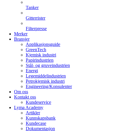
Tanker
Gitterrister
Filterpresse
Merker
Bransjer
Applikasjonsguide
GreenTech
Kjemisk industri
Papirindustrien
Stål- og gruveindustrien
Energi
Legemiddelindustrien
Petrokjemisk industri
Engineering/Konsulenter
Om oss
Kontakt oss
Kundeservice
Lyma Academy
Artikler
Kunnskapsbank
Kundecase
Dokumentasjon