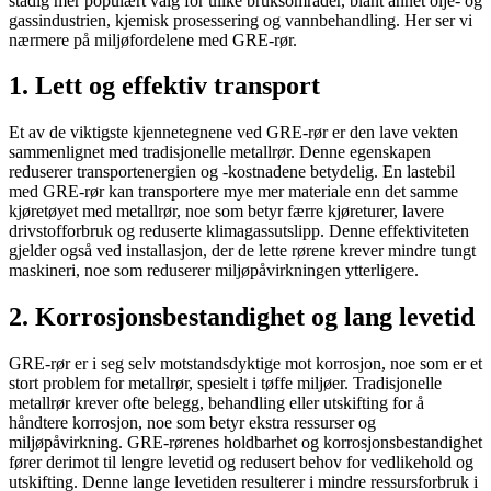
stadig mer populært valg for ulike bruksområder, blant annet olje- og
gassindustrien, kjemisk prosessering og vannbehandling. Her ser vi
nærmere på miljøfordelene med GRE-rør.
1. Lett og effektiv transport
Et av de viktigste kjennetegnene ved GRE-rør er den lave vekten
sammenlignet med tradisjonelle metallrør. Denne egenskapen
reduserer transportenergien og -kostnadene betydelig. En lastebil
med GRE-rør kan transportere mye mer materiale enn det samme
kjøretøyet med metallrør, noe som betyr færre kjøreturer, lavere
drivstofforbruk og reduserte klimagassutslipp. Denne effektiviteten
gjelder også ved installasjon, der de lette rørene krever mindre tungt
maskineri, noe som reduserer miljøpåvirkningen ytterligere.
2. Korrosjonsbestandighet og lang levetid
GRE-rør er i seg selv motstandsdyktige mot korrosjon, noe som er et
stort problem for metallrør, spesielt i tøffe miljøer. Tradisjonelle
metallrør krever ofte belegg, behandling eller utskifting for å
håndtere korrosjon, noe som betyr ekstra ressurser og
miljøpåvirkning. GRE-rørenes holdbarhet og korrosjonsbestandighet
fører derimot til lengre levetid og redusert behov for vedlikehold og
utskifting. Denne lange levetiden resulterer i mindre ressursforbruk i