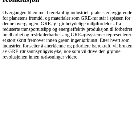
Overgangen til en mer bærekraftig industriell praksis er avgjørende
for planetens fremtid, og materialer som GRE-rør står i spissen for
denne overgangen. GRE-rør gir betydelige miljøfordeler - fra
reduserte transportutslipp og energieffektiv produksjon til forbedret
holdbarhet og resirkulerbarhet - og GRE-rørsystemer representerer
et stort skritt fremover innen grønn ingeniørkunst. Etter hvert som
industrien fortsetter å anerkjenne og prioritere bærekraft, vil bruken
av GRE-rør sannsynligvis øke, noe som vil drive den grønne
revolusjonen innen rørløsninger videre.