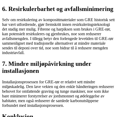
6. Resirkulerbarhet og avfallsminimering
Selv om resirkulering av komposittmaterialer som GRE historisk sett
har vært utfordrende, gjør fremskritt innen resirkuleringsteknologi
det stadig mer mulig. Fibrene og harpiksen som brukes i GRE-rør,
kan potensielt resirkuleres og gjenbrukes, noe som reduserer
avfallsmengden. I tillegg betyr den forlengede levetiden til GRE-rør
sammenlignet med tradisjonelle alternativer at mindre materiale
sendes til deponi over tid, noe som bidrar til å redusere mengden
industriavfall.
7. Mindre miljøpåvirkning under
installasjonen
Installasjonsprosessen for GRE-rør er relativt sett mindre
miljøskadelig. Den lave vekten og den enkle håndteringen reduserer
behovet for omfattende graving og tunge maskiner, noe som ikke
bare minimerer forstyrrelser av jordsmonnet og ødeleggelse av
habitater, men også reduserer de samlede karbonutslippene
forbundet med installasjonsprosessen.
Konklusjon