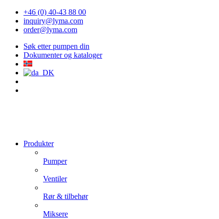
+46 (0) 40-43 88 00
inquiry@lyma.com
order@lyma.com
Søk etter pumpen din
Dokumenter og kataloger
Produkter
Pumper
Ventiler
Rør & tilbehør
Miksere