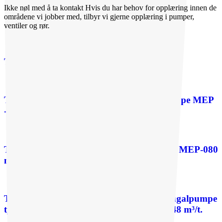
Ikke nøl med å
ta kontakt
Hvis du har behov for opplæring innen de
områdene vi jobber med, tilbyr vi gjerne opplæring i pumper,
ventiler og rør.
Tilbakeslagsventil type 34 DN32-500
Texel magnetisk drevet sentrifugalpumpe type MEP
- 040/-050 maks. kapasitet 24 m³/t
Texel magnetdrevet sentrifugalpumpe type MEP-080
maks. kapasitet 62 m³/t
Texel selvansugende magnetdrevet sentrifugalpumpe
type MES-040/-050/-080 maks. kapasitet 48 m³/t.