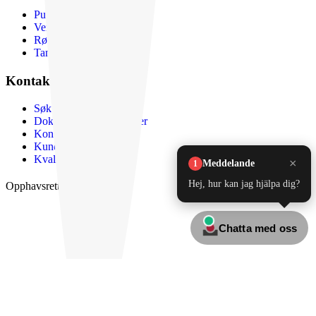
Pumper
Ventiler
Rør og rørdeler
Tanker
Kontakt og service
Søk etter pumpen din
Dokumenter og kataloger
Kontakt Lyma
Kundeservice
Kvalitet og bærekraft
Opphavsrett 2026 Lyma