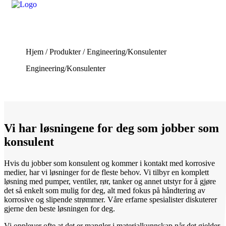
Hjem
/
Produkter
/
Engineering/Konsulenter
Engineering/Konsulenter
Vi har løsningene for deg som jobber som
konsulent
Hvis du jobber som konsulent og kommer i kontakt med korrosive
medier, har vi løsninger for de fleste behov. Vi tilbyr en komplett
løsning med pumper, ventiler, rør, tanker og annet utstyr for å gjøre
det så enkelt som mulig for deg, alt med fokus på håndtering av
korrosive og slipende strømmer. Våre erfarne spesialister diskuterer
gjerne den beste løsningen for deg.
Vi opplever ofte at det er mangler i materialkunnskap når det gjelder