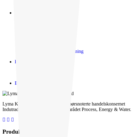
Kondensat
Legemiddelindustrien
Sterile prosesser
2-propanol (IPA)
Alkoholforeninger
CIP-prosesser
Fenetylaminer
Løsemidler
Natriumhydroksidoppløsning
Petrokjemisk industri
Kjølevann / Brannvann
Varme oljer
Engineering/Konsulenter
Lyma Kemiteknik er en del av det børsnoterte handelskonsernet
Indutrade og inngår i forretningsområdet Process, Energy & Water.
Produktutvalg