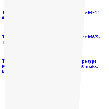
Texel magnetdrevet sentrifugalpumpe type MET-
040/050 maks. kapasitet 24 m³/t
Texel magnetdrevet sentrifugalpumpe type MSX-
100/125/150 maks. kapasitet 120 m³/t
Texels magnetisk drevne sentrifugalpumpe type
MTA -040/-080/ -100/-101/-125/ -150/-200 maks.
kapasitet 240 m³/t
GreenTech
Lut
Saltsyre
Svovelsyre
Slukke væsker
Skrubbevæsker
Slurry