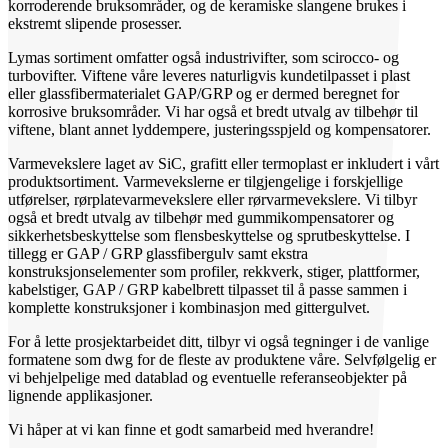
korroderende bruksområder, og de keramiske slangene brukes i
ekstremt slipende prosesser.
Lymas sortiment omfatter også industrivifter, som scirocco- og
turbovifter. Viftene våre leveres naturligvis kundetilpasset i plast
eller glassfibermaterialet GAP/GRP og er dermed beregnet for
korrosive bruksområder. Vi har også et bredt utvalg av tilbehør til
viftene, blant annet lyddempere, justeringsspjeld og kompensatorer.
Varmevekslere laget av SiC, grafitt eller termoplast er inkludert i vårt
produktsortiment. Varmevekslerne er tilgjengelige i forskjellige
utførelser, rørplatevarmevekslere eller rørvarmevekslere. Vi tilbyr
også et bredt utvalg av tilbehør med gummikompensatorer og
sikkerhetsbeskyttelse som flensbeskyttelse og sprutbeskyttelse. I
tillegg er GAP / GRP glassfibergulv samt ekstra
konstruksjonselementer som profiler, rekkverk, stiger, plattformer,
kabelstiger, GAP / GRP kabelbrett tilpasset til å passe sammen i
komplette konstruksjoner i kombinasjon med gittergulvet.
For å lette prosjektarbeidet ditt, tilbyr vi også tegninger i de vanlige
formatene som dwg for de fleste av produktene våre. Selvfølgelig er
vi behjelpelige med datablad og eventuelle referanseobjekter på
lignende applikasjoner.
Vi håper at vi kan finne et godt samarbeid med hverandre!