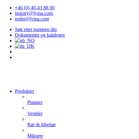
+46 (0) 40-43 88 00
inquiry@lyma.com
order@lyma.com
Søk etter pumpen din
Dokumenter og kataloger
Produkter
Pumper
Ventiler
Rør & tilbehør
Miksere