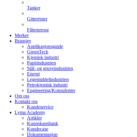
Tanker
Gitterrister
Filterpresse
Merker
Bransjer
Applikasjonsguide
GreenTech
Kjemisk industri
Papirindustrien
Stål- og gruveindustrien
Energi
Legemiddelindustrien
Petrokjemisk industri
Engineering/Konsulenter
Om oss
Kontakt oss
Kundeservice
Lyma Academy
Artikler
Kunnskapsbank
Kundecase
Dokumentasjon