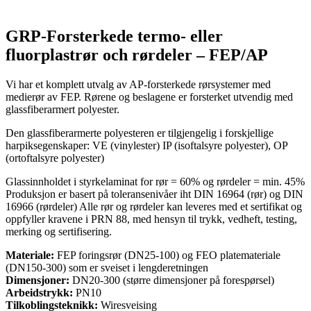
GRP-Forsterkede termo- eller
fluorplastrør och rørdeler – FEP/AP
Vi har et komplett utvalg av AP-forsterkede rørsystemer med
medierør av FEP. Rørene og beslagene er forsterket utvendig med
glassfiberarmert polyester.
Den glassfiberarmerte polyesteren er tilgjengelig i forskjellige
harpiksegenskaper: VE (vinylester) IP (isoftalsyre polyester), OP
(ortoftalsyre polyester)
Glassinnholdet i styrkelaminat for rør = 60% og rørdeler = min. 45%
Produksjon er basert på toleransenivåer iht DIN 16964 (rør) og DIN
16966 (rørdeler) Alle rør og rørdeler kan leveres med et sertifikat og
oppfyller kravene i PRN 88, med hensyn til trykk, vedheft, testing,
merking og sertifisering.
Materiale:
FEP foringsrør (DN25-100) og FEO platemateriale
(DN150-300) som er sveiset i lengderetningen
Dimensjoner:
DN20-300 (større dimensjoner på forespørsel)
Arbeidstrykk:
PN10
Tilkoblingsteknikk:
Wiresveising