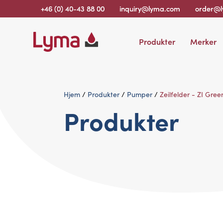
+46 (0) 40-43 88 00
inquiry@lyma.com
order@
Produkter
Merker
Hjem
/
Produkter
/
Pumper
/
Zeilfelder - ZI Gree
Produkter