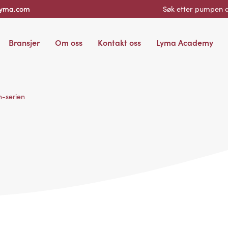
lyma.com
Søk etter pumpen d
Bransjer
Om oss
Kontakt oss
Lyma Academy
n-serien