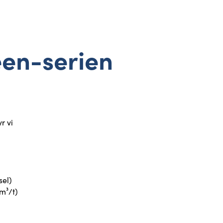
reen-serien
r vi
sel)
 m³/t)