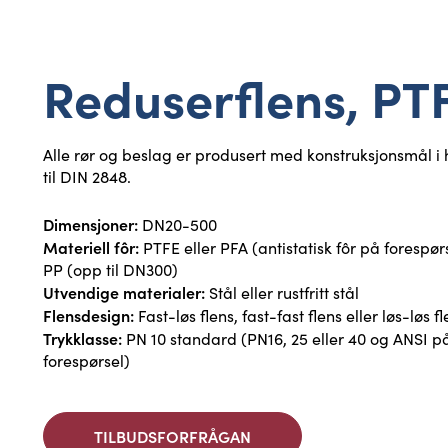
Reduserflens, PT
Alle rør og beslag er produsert med konstruksjonsmål i
til DIN 2848.
Dimensjoner:
DN20-500
Materiell fôr:
PTFE eller PFA (antistatisk fôr på forespørs
PP (opp til DN300)
Utvendige materialer:
Stål eller rustfritt stål
Flensdesign:
Fast-løs flens, fast-fast flens eller løs-løs fl
Trykklasse:
PN 10 standard (PN16, 25 eller 40 og ANSI p
forespørsel)
TILBUDSFORFRÅGAN