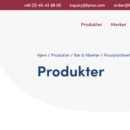
+46 (0) 40-43 88 00
inquiry@lyma.com
order@
Produkter
Merker
Hjem
/
Produkter
/
Rør & tilbehør
/
Flourplastline
Produkter