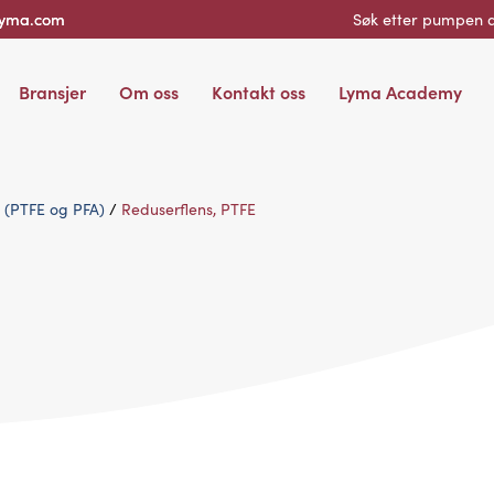
lyma.com
Søk etter pumpen d
Bransjer
Om oss
Kontakt oss
Lyma Academy
t (PTFE og PFA)
/
Reduserflens, PTFE