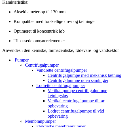
Karakteristika:
Akseldiameter op til 130 mm
Kompatibel med forskellige drev og tætninger
Optimeret til koncentrisk løb
Tilpassede omrørerelementer
Anvendes i den kemiske, farmaceutiske, fødevare- og vandsektor.
Pumper
Centrifugalpumper
Vandrette centrifugalpumper
Centrifugalpumpe med mekanisk tætning
Centrifugalpumpe uden samlinger
Lodrette centrifugalpumper
Vertikal pumpe centrifugalpumpe
tætningsløs
Vertikal centrifugalpumpe til tør
opbevaring
Lodret centrifugalpumpe til våd
opbevaring
Membranpumper
Elektriske membranpumper