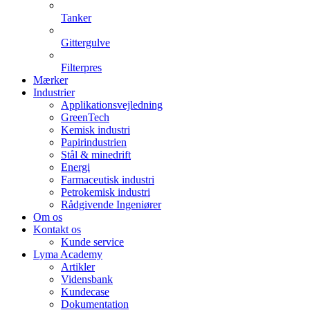
Tanker
Gittergulve
Filterpres
Mærker
Industrier
Applikationsvejledning
GreenTech
Kemisk industri
Papirindustrien
Stål & minedrift
Energi
Farmaceutisk industri
Petrokemisk industri
Rådgivende Ingeniører
Om os
Kontakt os
Kunde service
Lyma Academy
Artikler
Vidensbank
Kundecase
Dokumentation