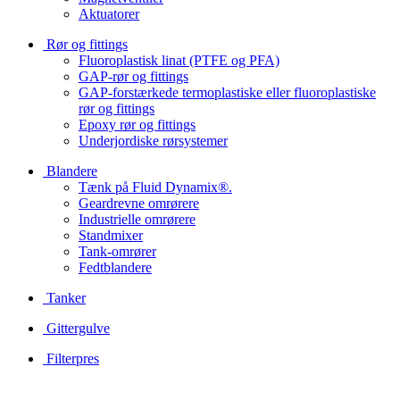
Aktuatorer
Rør og fittings
Fluoroplastisk linat (PTFE og PFA)
GAP-rør og fittings
GAP-forstærkede termoplastiske eller fluoroplastiske
rør og fittings
Epoxy rør og fittings
Underjordiske rørsystemer
Blandere
Tænk på Fluid Dynamix®.
Geardrevne omrørere
Industrielle omrørere
Standmixer
Tank-omrører
Fedtblandere
Tanker
Gittergulve
Filterpres