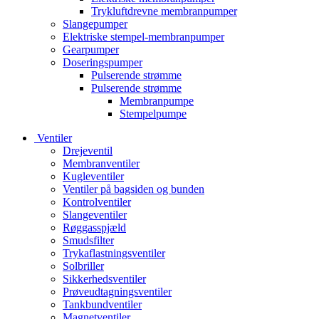
Trykluftdrevne membranpumper
Slangepumper
Elektriske stempel-membranpumper
Gearpumper
Doseringspumper
Pulserende strømme
Pulserende strømme
Membranpumpe
Stempelpumpe
Ventiler
Drejeventil
Membranventiler
Kugleventiler
Ventiler på bagsiden og bunden
Kontrolventiler
Slangeventiler
Røggasspjæld
Smudsfilter
Trykaflastningsventiler
Solbriller
Sikkerhedsventiler
Prøveudtagningsventiler
Tankbundventiler
Magnetventiler