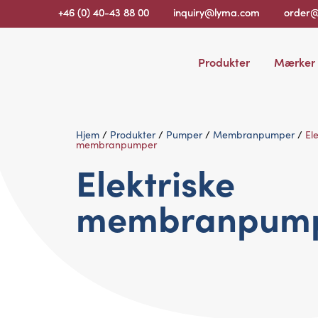
+46 (0) 40-43 88 00
inquiry@lyma.com
order
Produkter
Mærker
Hjem
/
Produkter
/
Pumper
/
Membranpumper
/
Ele
membranpumper
Elektriske
membranpum