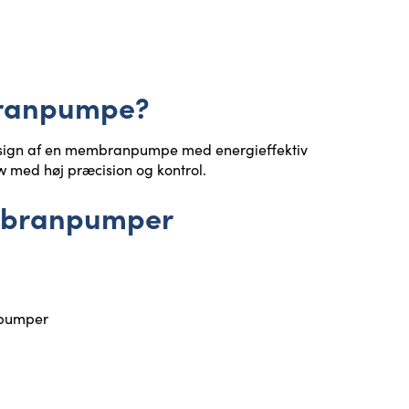
branpumpe?
sign af en membranpumpe med energieffektiv
low med høj præcision og kontrol.
embranpumper
 pumper