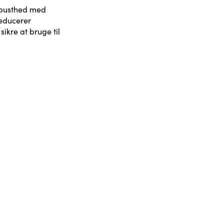
busthed med
 reducerer
ikre at bruge til