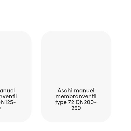
anuel
Asahi manuel
ventil
membranventil
DN125-
type 72 DN200-
0
250