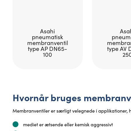
Asahi
Asa
pneumatisk
pneuma
membranventil
membran
type AP DN65-
type AV 
100
25
Hvornår bruges membranve
Membranventiler er særligt velegnede i applikationer, h
mediet er ætsende eller kemisk aggressivt