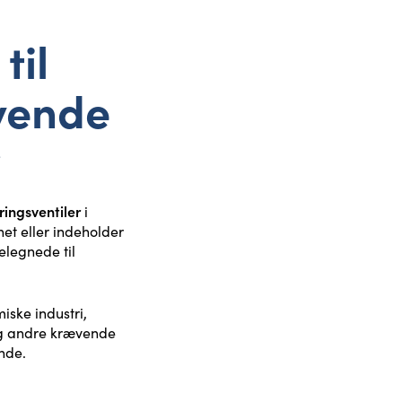
til
vende
r
ringsventiler
i
net eller indeholder
elegnede til
iske industri,
og andre krævende
nde.