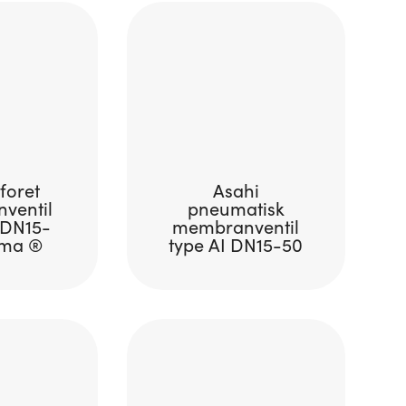
 foret
Asahi
ventil
pneumatisk
 DN15-
membranventil
yma ®
type AI DN15-50