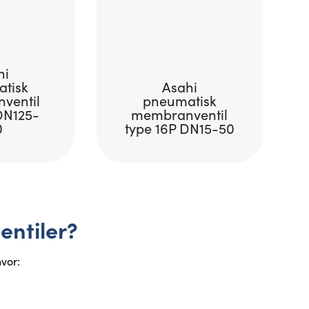
hi
tisk
Asahi
ventil
pneumatisk
DN125-
membranventil
0
type 16P DN15-50
ntiler?
vor: