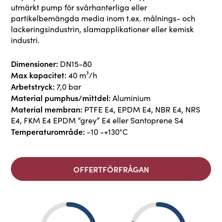
utmärkt pump för svårhanterliga eller
partikelbemängda media inom t.ex. målnings- och
lackeringsindustrin, slamapplikationer eller kemisk
industri.
Dimensioner:
DN15-80
Max kapacitet:
40 m³/h
Arbetstryck:
7,0 bar
Material pumphus/mittdel:
Aluminium
Material membran:
PTFE E4, EPDM E4, NBR E4, NRS
E4, FKM E4 EPDM “grey” E4 eller Santoprene S4
Temperaturområde:
-10 -+130°C
OFFERTFÖRFRÅGAN