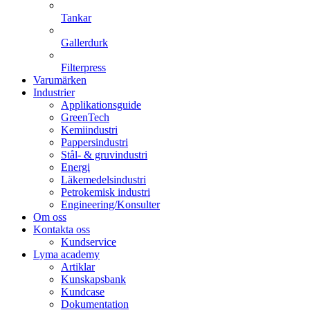
Tankar
Gallerdurk
Filterpress
Varumärken
Industrier
Applikationsguide
GreenTech
Kemiindustri
Pappersindustri
Stål- & gruvindustri
Energi
Läkemedelsindustri
Petrokemisk industri
Engineering/Konsulter
Om oss
Kontakta oss
Kundservice
Lyma academy
Artiklar
Kunskapsbank
Kundcase
Dokumentation