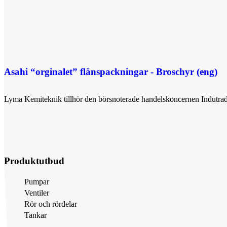
Stål- & gruvindustri
GreenTech
Asahi “orginalet” flänspackningar - Broschyr (eng)
Lyma Kemiteknik tillhör den börsnoterade handelskoncernen Indutrad
Produktutbud
Pumpar
Ventiler
Rör och rördelar
Tankar