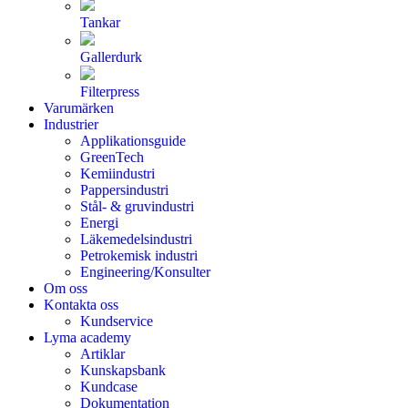
Tankar
Gallerdurk
Filterpress
Varumärken
Industrier
Applikationsguide
GreenTech
Kemiindustri
Pappersindustri
Stål- & gruvindustri
Energi
Läkemedelsindustri
Petrokemisk industri
Engineering/Konsulter
Om oss
Kontakta oss
Kundservice
Lyma academy
Artiklar
Kunskapsbank
Kundcase
Dokumentation