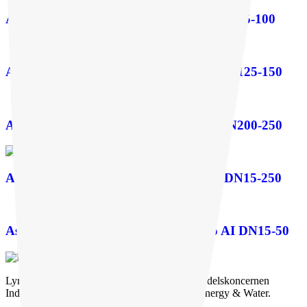
Asahi manuell membranventil typ 14 DN15-100
Asahi manuell membranventil typ 15 DN125-150
Asahi manuell membranventil typ 72 DN200-250
Asahi membranventil typ 14/15/72 EL DN15-250
Asahi pneumatisk membranventil typ AI DN15-50
Lyma Kemiteknik tillhör den börsnoterade handelskoncernen
Indutrade och ingår i affärsområdet Process, Energy & Water.