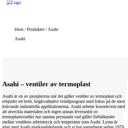
Hem
/
Produkter
/
Asahi
Asahi
Asahi – ventiler av termoplast
Asahi är en av pionjärerna när det gäller ventiler av termoplast och
erbjuder ett brett, högkvalitativt ventilprogram med fokus på de mest
krävande industriella applikationerna. Asahi arbetar konsekvent med
att utveckla materialen och ingen annan leverantör av
termoplastventiler har samma prestanda vad gäller förhållandet
mellan ventilens arbetstryck och temperatur som Asahi. Lyma är
idag med Asahi marknadsledande och vi har samarbetat sedan 1979.