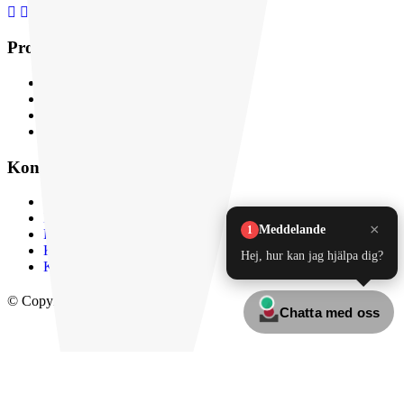
Produktutbud
Pumpar
Ventiler
Rör och rördelar
Tankar
Kontakt & service
Sök efter din pump
Dokument & kataloger
Kontakta Lyma
Kundservice
Kvalitet & hållbarhet
© Copyright 2026 Lyma®