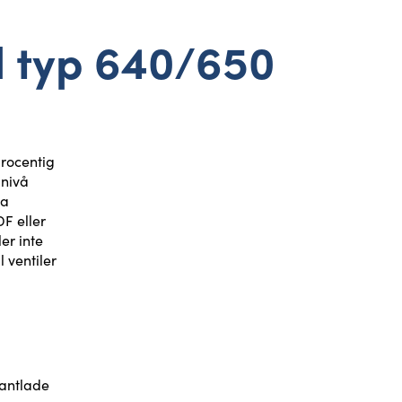
l typ 640/650
procentig
 nivå
ga
F eller
er inte
l ventiler
antlade