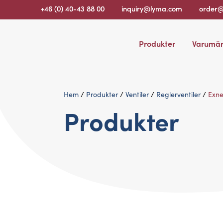
+46 (0) 40-43 88 00
inquiry@lyma.com
order
Produkter
Varumä
Hem
/
Produkter
/
Ventiler
/
Reglerventiler
/
Exne
Produkter