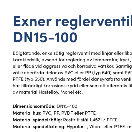
Exner reglerventi
DN15-100
Bälgtätande, enkelsätig reglerventil med linjär eller lik
karakteristik, avsedd för reglering av temperatur, tryck,
eller flöde vid aggressiva och korrosiva vätskor. Samtli
vätskeberörda delar av PVC eller PP (typ 640) samt PVD
PTFE (typ 650). Används med fördel där syrafasta ventil
har tillräckligt korrosionsskydd eller som ett alternativ til
av material Hastelloy, Monel etc.
Dimensionsområde:
DN15-100
Material hus:
PVC, PP, PVDF eller PTFE
Material spindel/bälg:
Rostfritt stål 1,4571 / PTFE
Material spindeltätning:
Hypalon-, Viton- eller PTFE-m