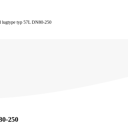
til lugtype typ 57L DN80-250
N80-250