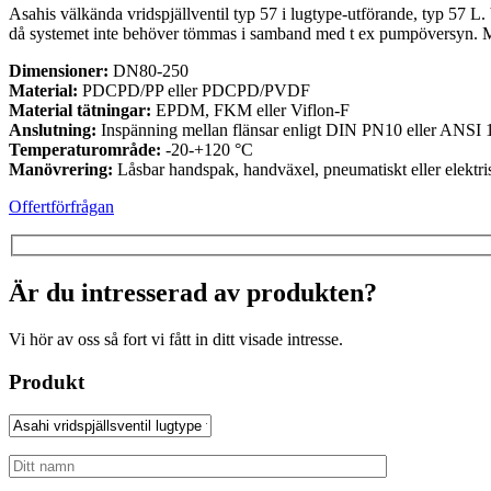
Asahis välkända vridspjällventil typ 57 i lugtype-utförande, typ 57 L. 
då systemet inte behöver tömmas i samband med t ex pumpöversyn. M
Dimensioner:
DN80-250
Material:
PDCPD/PP eller PDCPD/PVDF
Material tätningar:
EPDM, FKM eller Viflon-F
Anslutning:
Inspänning mellan flänsar enligt DIN PN10 eller ANSI 
Temperaturområde:
-20-+120 °C
Manövrering:
Låsbar handspak, handväxel, pneumatiskt eller elektr
Offertförfrågan
Är du intresserad av produkten?
Vi hör av oss så fort vi fått in ditt visade intresse.
Produkt