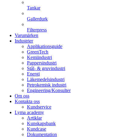
Tankar
Gallerdurk
Filterpress
Varumärken
Industrier
Applikationsguide
GreenTech
Kemiindustri
Pappersindustri
Stål- & gruvindustri
Energi
Läkemedelsindustri
Petrokemisk industri
Engineering/Konsulter
Om oss
Kontakta oss
Kundservice
Lyma academy
Artiklar
Kunskapsbank
Kundcase
Dokumentation