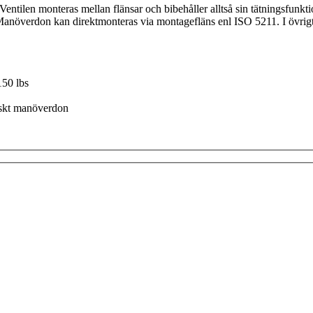
Ventilen monteras mellan flänsar och bibehåller alltså sin tätningsfunkt
anöverdon kan direktmonteras via montagefläns enl ISO 5211. I övri
150 lbs
iskt manöverdon