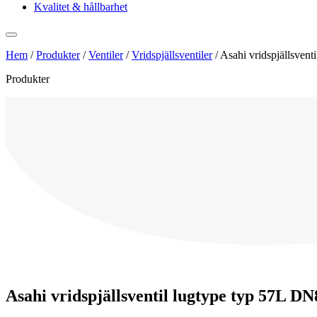
Kvalitet & hållbarhet
Hem
/
Produkter
/
Ventiler
/
Vridspjällsventiler
/
Asahi vridspjällsven
Produkter
Asahi vridspjällsventil lugtype typ 57L D