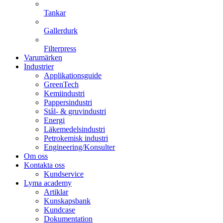
Tankar
Gallerdurk
Filterpress
Varumärken
Industrier
Applikationsguide
GreenTech
Kemiindustri
Pappersindustri
Stål- & gruvindustri
Energi
Läkemedelsindustri
Petrokemisk industri
Engineering/Konsulter
Om oss
Kontakta oss
Kundservice
Lyma academy
Artiklar
Kunskapsbank
Kundcase
Dokumentation