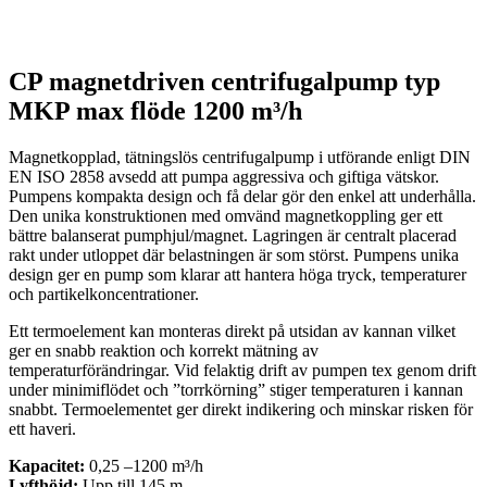
CP magnetdriven centrifugalpump typ
MKP max flöde 1200 m³/h
Magnetkopplad, tätningslös centrifugalpump i utförande enligt DIN
EN ISO 2858 avsedd att pumpa aggressiva och giftiga vätskor.
Pumpens kompakta design och få delar gör den enkel att underhålla.
Den unika konstruktionen med omvänd magnetkoppling ger ett
bättre balanserat pumphjul/magnet. Lagringen är centralt placerad
rakt under utloppet där belastningen är som störst. Pumpens unika
design ger en pump som klarar att hantera höga tryck, temperaturer
och partikelkoncentrationer.
Ett termoelement kan monteras direkt på utsidan av kannan vilket
ger en snabb reaktion och korrekt mätning av
temperaturförändringar. Vid felaktig drift av pumpen tex genom drift
under minimiflödet och ”torrkörning” stiger temperaturen i kannan
snabbt. Termoelementet ger direkt indikering och minskar risken för
ett haveri.
Kapacitet:
0,25 –1200 m³/h
Lyfthöjd:
Upp till 145 m