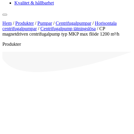
Kvalitet & hållbarhet
Hem
/
Produkter
/
Pumpar
/
Centrifugalpumpar
/
Horisontala
centrifugalpumpar
/
Centrifugalpump tätningslösa
/
CP
magnetdriven centrifugalpump typ MKP max flöde 1200 m³/h
Produkter