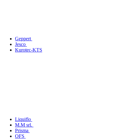
Geppert
Jesco
Kurotec-KTS
Liquiflo
M.M srl.
Prisma
OFS