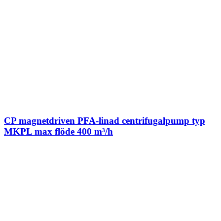
CP magnetdriven PFA-linad centrifugalpump typ
MKPL max flöde 400 m³/h