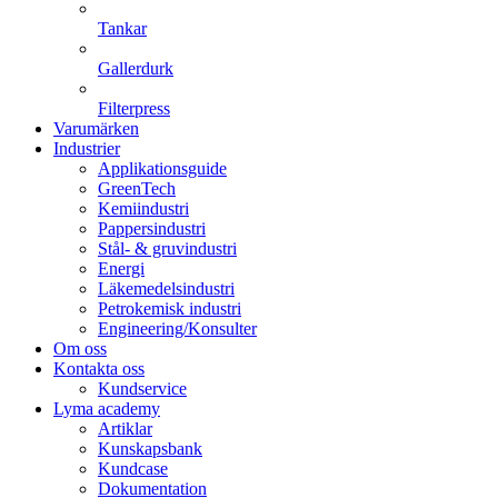
Tankar
Gallerdurk
Filterpress
Varumärken
Industrier
Applikationsguide
GreenTech
Kemiindustri
Pappersindustri
Stål- & gruvindustri
Energi
Läkemedelsindustri
Petrokemisk industri
Engineering/Konsulter
Om oss
Kontakta oss
Kundservice
Lyma academy
Artiklar
Kunskapsbank
Kundcase
Dokumentation