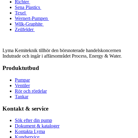
Richter
Sena Plastics
Texel
Wernert-Pumpen
Wilk-Graphite
Zeilfelder
Lyma Kemiteknik tillhör den börsnoterade handelskoncernen
Indutrade och ingår i affärsområdet Process, Energy & Water.
Produktutbud
Pumpar
Ventiler
Rör och rördelar
Tankar
Kontakt & service
Sök efter din pump
Dokument & kataloger
Kontakta Lyma
Kundservice