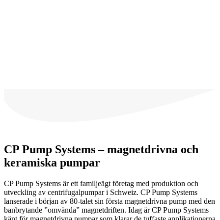
CP Pump Systems – magnetdrivna och
keramiska pumpar
CP Pump Systems är ett familjeägt företag med produktion och
utveckling av centrifugalpumpar i Schweiz. CP Pump Systems
lanserade i början av 80-talet sin första magnetdrivna pump med den
banbrytande ”omvända” magnetdriften. Idag är CP Pump Systems
känt för magnetdrivna pumpar som klarar de tuffaste applikationerna