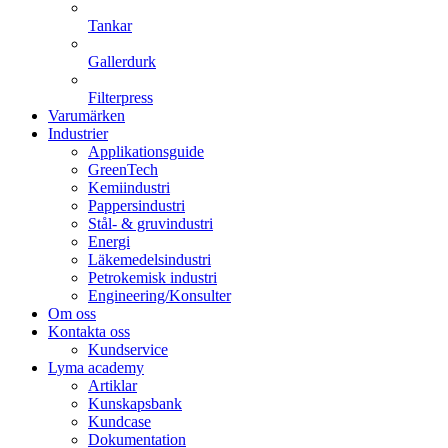
Tankar
Gallerdurk
Filterpress
Varumärken
Industrier
Applikationsguide
GreenTech
Kemiindustri
Pappersindustri
Stål- & gruvindustri
Energi
Läkemedelsindustri
Petrokemisk industri
Engineering/Konsulter
Om oss
Kontakta oss
Kundservice
Lyma academy
Artiklar
Kunskapsbank
Kundcase
Dokumentation