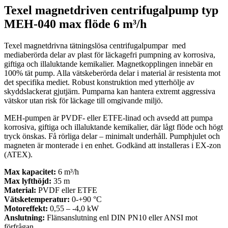
Texel magnetdriven centrifugalpump typ
MEH-040 max flöde 6 m³/h
Texel magnetdrivna tätningslösa centrifugalpumpar med
mediaberörda delar av plast för läckagefri pumpning av korrosiva,
giftiga och illaluktande kemikalier. Magnetkopplingen innebär en
100% tät pump. Alla vätskeberörda delar i material är resistenta mot
det specifika mediet. Robust konstruktion med ytterhölje av
skyddslackerat gjutjärn. Pumparna kan hantera extremt aggressiva
vätskor utan risk för läckage till omgivande miljö.
MEH-pumpen är PVDF- eller ETFE-linad och avsedd att pumpa
korrosiva, giftiga och illaluktande kemikalier, där lågt flöde och högt
tryck önskas. Få rörliga delar – minimalt underhåll. Pumphjulet och
magneten är monterade i en enhet. Godkänd att installeras i EX-zon
(ATEX).
Max kapacitet:
6 m³/h
Max lyfthöjd:
35 m
Material:
PVDF eller ETFE
Vätsketemperatur:
0-+90 °C
Motoreffekt:
0,55 – -4,0 kW
Anslutning:
Flänsanslutning enl DIN PN10 eller ANSI mot
förfrågan