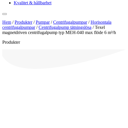
Kvalitet & hållbarhet
Hem
/
Produkter
/
Pumpar
/
Centrifugalpumpar
/
Horisontala
centrifugalpumpar
/
Centrifugalpump tätningslösa
/
Texel
magnetdriven centrifugalpump typ MEH-040 max flöde 6 m³/h
Produkter