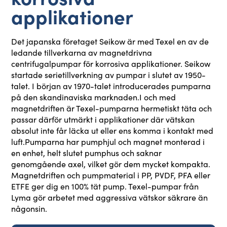
applikationer
Det japanska företaget Seikow är med Texel en av de
ledande tillverkarna av magnetdrivna
centrifugalpumpar för korrosiva applikationer. Seikow
startade serietillverkning av pumpar i slutet av 1950-
talet. I början av 1970-talet introducerades pumparna
på den skandinaviska marknaden.I och med
magnetdriften är Texel-pumparna hermetiskt täta och
passar därför utmärkt i applikationer där vätskan
absolut inte får läcka ut eller ens komma i kontakt med
luft.Pumparna har pumphjul och magnet monterad i
en enhet, helt slutet pumphus och saknar
genomgående axel, vilket gör dem mycket kompakta.
Magnetdriften och pumpmaterial i PP, PVDF, PFA eller
ETFE ger dig en 100% tät pump. Texel-pumpar från
Lyma gör arbetet med aggressiva vätskor säkrare än
någonsin.