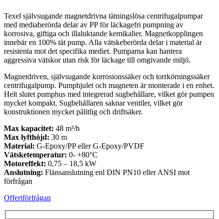
Texel självsugande magnetdrivna tätningslösa centrifugalpumpar
med mediaberörda delar av PP för läckagefri pumpning av
korrosiva, giftiga och illaluktande kemikalier. Magnetkopplingen
innebär en 100% tät pump. Alla vätskeberörda delar i material är
resistenta mot det specifika mediet. Pumparna kan hantera
aggressiva vätskor utan risk för läckage till omgivande miljö.
Magnetdriven, självsugande korrosionssäker och torrkörningssäker
centrifugalpump. Pumphjulet och magneten är monterade i en enhet.
Helt slutet pumphus med integrerad sugbehållare, vilket gör pumpen
mycket kompakt. Sugbehållaren saknar ventiler, vilket gör
konstruktionen mycket pålitlig och driftsäker.
Max kapacitet:
48 m³/h
Max lyfthöjd:
30 m
Material:
G-Epoxy/PP eller G-Epoxy/PVDF
Vätsketemperatur:
0- +80°C
Motoreffekt:
0,75 – 18,5 kW
Anslutning:
Flänsanslutning enl DIN PN10 eller ANSI mot
förfrågan
Offertförfrågan