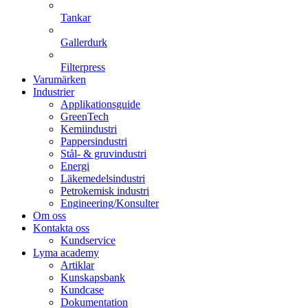
Tankar
Gallerdurk
Filterpress
Varumärken
Industrier
Applikationsguide
GreenTech
Kemiindustri
Pappersindustri
Stål- & gruvindustri
Energi
Läkemedelsindustri
Petrokemisk industri
Engineering/Konsulter
Om oss
Kontakta oss
Kundservice
Lyma academy
Artiklar
Kunskapsbank
Kundcase
Dokumentation