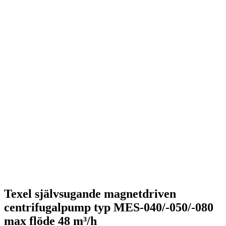
Texel självsugande magnetdriven
centrifugalpump typ MES-040/-050/-080
max flöde 48 m³/h