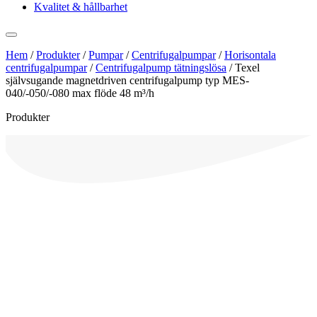
Kvalitet & hållbarhet
Hem
/
Produkter
/
Pumpar
/
Centrifugalpumpar
/
Horisontala
centrifugalpumpar
/
Centrifugalpump tätningslösa
/
Texel
självsugande magnetdriven centrifugalpump typ MES-
040/-050/-080 max flöde 48 m³/h
Produkter